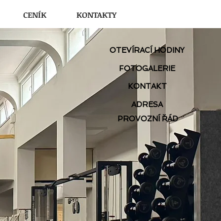
CENÍK
KONTAKTY
OTEVÍRACÍ HODINY
FOTOGALERIE
KONTAKT
ADRESA
PROVOZNÍ ŘÁD