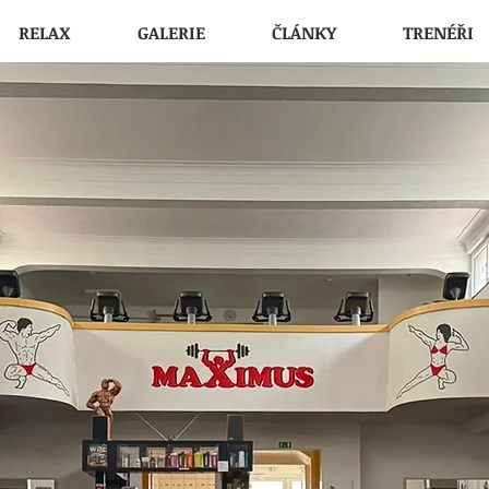
RELAX
GALERIE
ČLÁNKY
TRENÉŘI
silovna, POSILOVNA PRAHA 3, SAUNA, osobní trenéři, osobní trenér Praha