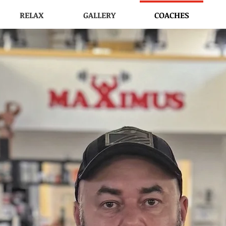
RELAX
GALLERY
COACHES
silovna, POSILOVNA PRAHA 3, SAUNA, osobní trenéři, osobní trenér Praha