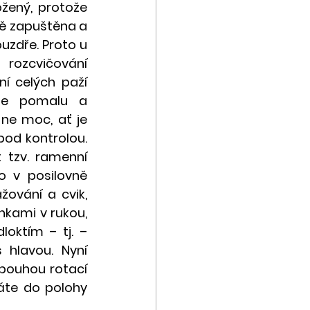
ožený, protože 
ně zapuštěna a 
uzdře. Proto u 
rozcvičování 
í celých paží 
te pomalu a 
 ne moc, ať je 
od kontrolou. 
 tzv. ramenní 
o v posilovně 
ování a cvik, 
nkami v rukou, 
oktím – tj. – 
hlavou. Nyní 
pouhou rotací 
te do polohy 