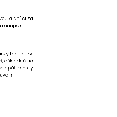
u dlaní si za 
 a naopak.
ky bot a tzv. 
í, důkladně se 
ca půl minuty 
uvolní.