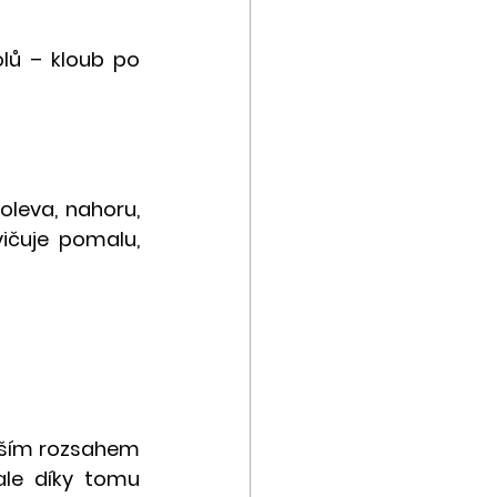
lů – kloub po 
leva, nahoru, 
ičuje pomalu, 
tším rozsahem 
ale díky tomu 