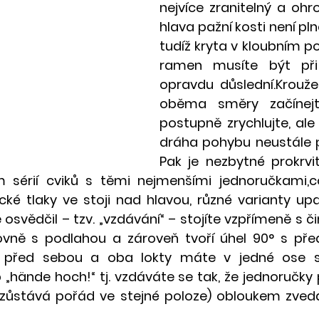
nejvíce zranitelný a ohr
hlava pažní kosti není pl
tudíž kryta v kloubním po
ramen musíte být při 
opravdu důslední.Kroužen
oběma směry začínej
postupně zrychlujte, ale
dráha pohybu neustále p
Pak je nezbytné prokrvit
m sérií cviků s těmi nejmenšími jednoručkami,c
ké tlaky ve stoji nad hlavou, různé varianty upaž
 osvědčil – tzv. „vzdávání“ – stojíte vzpřímeně s či
ovně s podlahou a zároveň tvoří úhel 90° s předl
e před sebou a oba lokty máte v jedné ose s 
„hände hoch!“ tj. vzdáváte se tak, že jednoručky 
zůstává pořád ve stejné poloze) obloukem zvedá