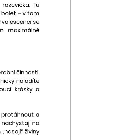
rozcvička. Tu 
bolet – v tom 
valescenci se 
ům maximálně 
obní činnosti, 
icky naladíte 
ucí krásky a 
 protáhnout a 
 nachystají na 
nasají“ živiny 