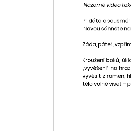
Názorné video tak
Přidáte obousměrné
hlavou sáhněte na 
Záda, páteř, vzpř
Kroužení boků, úk
„vyvěšení“ na hraz
vyvěsit z ramen, h
tělo volně viset – 