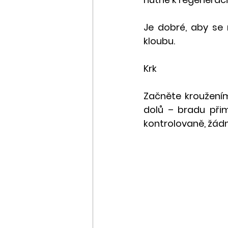
Je dobré, aby se 
kloubu.
Krk
Začněte kroužením
dolů – bradu přim
kontrolovaně, žád