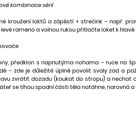
ové kombinace sérií
 kroužení loktů a zápěstí + strečink – např. pravo
levé rameno a volnou rukou přitlačte loket k hlavě
imovače
lony, předklon s napnutýma nohama – ruce na špič
dě – zde je důležité úplně povolit svaly zad a paž
lavu zvrátit dozadu (koukat do stropu) a nechat c
páteř se tíhou spodní části těla natáhne, narovná a 