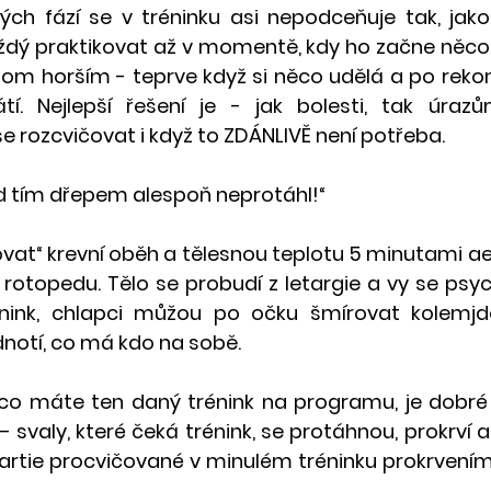
ých fází se v tréninku asi nepodceňuje tak, jako 
ždý praktikovat až v momentě, kdy ho začne něco 
tom horším - teprve když si něco udělá a po rekon
tí. Nejlepší řešení je - jak bolesti, tak úraz
se rozcvičovat i když to ZDÁNLIVĚ není potřeba.
ed tím dřepem alespoň neprotáhl!“
vat“ krevní oběh a tělesnou teplotu 5 minutami aer
rotopedu. Tělo se probudí z letargie a vy se psych
énink, chlapci můžou po očku šmírovat kolemjdo
notí, co má kdo na sobě.
 co máte ten daný trénink na programu, je dobré
 – svaly, které čeká trénink, se protáhnou, prokrví a
artie procvičované v minulém tréninku prokrvením „
.