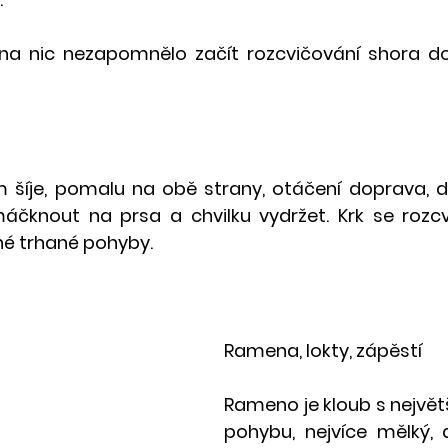
na nic nezapomnělo začít rozcvičování shora do
 šíje, pomalu na obě strany, otáčení doprava, do
áčknout na prsa a chvilku vydržet. Krk se rozcv
né trhané pohyby.
Ramena, lokty, zápěstí
Rameno je kloub s nejvě
pohybu, nejvíce mělký, 