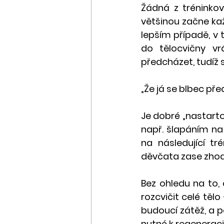
Žádná z tréninkov
většinou začne ka
lepším případě, v 
do tělocvičny vrá
předcházet, tudíž 
„Že já se blbec př
Je dobré „nastarto
např. šlapáním na 
na následující tr
děvčata zase zhod
Bez ohledu na to,
rozcvičit celé tělo
budoucí zátěž, a p
nutné k regeneraci