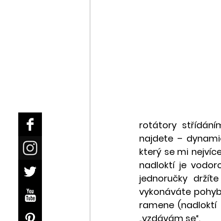
rotátory střídání
najdete – dynamic
který se mi nejvíce
nadloktí je vodor
jednoručky držít
vykonáváte pohyb 
ramene (nadloktí 
„vzdávám se“.