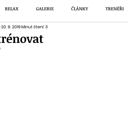
RELAX
GALERIE
ČLÁNKY
TRENÉŘI
silovna, POSILOVNA PRAHA 3, SAUNA, osobní trenéři, osobní trenér Praha
g
20. 9. 2019
Minut čtení: 3
trénovat
0