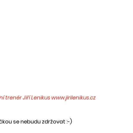
í trenér Jiří Lenikus
www.jirilenikus.cz​
ičkou se nebudu zdržovat :-)